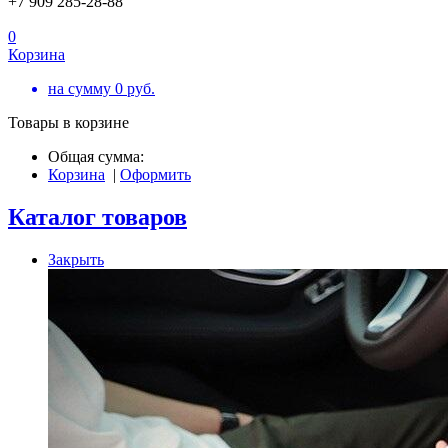
+7 909 285-28-88
0
Корзина
на сумму
0
руб.
Товары в корзине
Общая сумма:
Корзина
|
Оформить
Каталог товаров
Закрыть